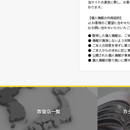
当サイトの運営に際し、お客
おります。
【個人情報の利用目的】
a) お客様のご要望に合わ
b) お問い合わせいただいた
●
取得した個人情報は、ご
●
情報が漏洩しないよう対
●
ご本人の同意を得ずに第
●
ご本人からの求めに応じ
●
公開された個人情報が事
●
個人情報の取り扱いに関
取扱店一覧
カ