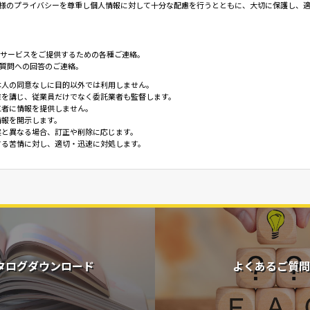
様のプライバシーを尊重し個人情報に対して十分な配慮を行うとともに、大切に保護し、
せたサービスをご提供するための各種ご連絡。
ご質問への回答のご連絡。
本人の同意なしに目的以外では利用しません。
策を講じ、従業員だけでなく委託業者も監督します。
三者に情報を提供しません。
情報を開示します。
実と異なる場合、訂正や削除に応じます。
する苦情に対し、適切・迅速に対処します。
タログダウンロード
よくあるご質問