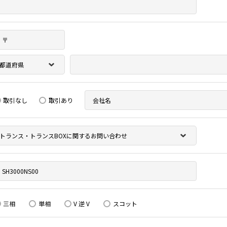
取引なし
取引あり
三相
単相
V 逆 V
スコット